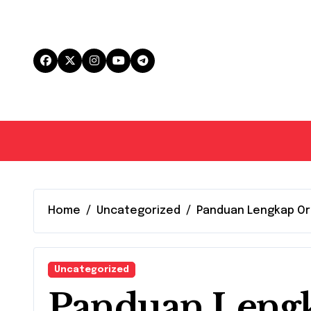
Skip
to
content
Home
Uncategorized
Panduan Lengkap Org
Uncategorized
Panduan Lengk