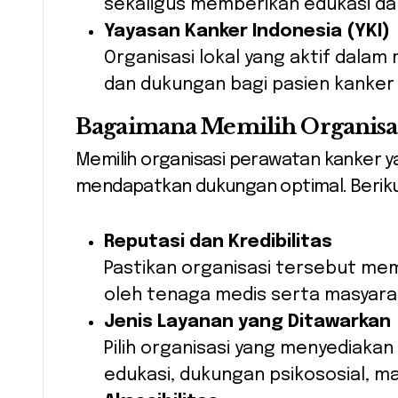
sekaligus memberikan edukasi da
Yayasan Kanker Indonesia (YKI)
Organisasi lokal yang aktif dala
dan dukungan bagi pasien kanker d
Bagaimana Memilih Organisas
Memilih organisasi perawatan kanker y
mendapatkan dukungan optimal. Berikut
Reputasi dan Kredibilitas
Pastikan organisasi tersebut memil
oleh tenaga medis serta masyara
Jenis Layanan yang Ditawarkan
Pilih organisasi yang menyediakan
edukasi, dukungan psikososial, 