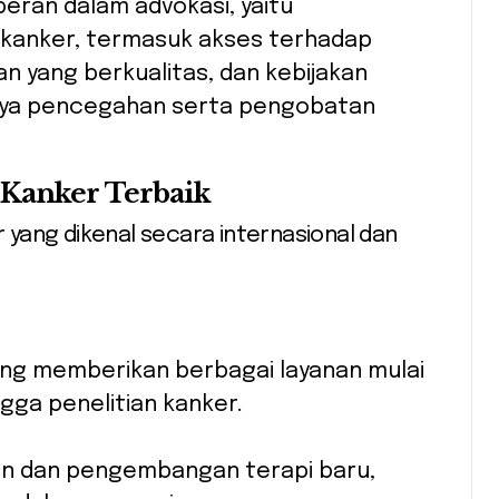
rperan dalam advokasi, yaitu
kanker, termasuk akses terhadap
 yang berkualitas, dan kebijakan
ya pencegahan serta pengobatan
 Kanker Terbaik
yang dikenal secara internasional dan
ang memberikan berbagai layanan mulai
ngga penelitian kanker.
tian dan pengembangan terapi baru,