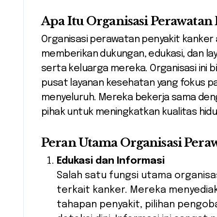
Apa Itu Organisasi Perawatan
Organisasi perawatan penyakit kanker 
memberikan dukungan, edukasi, dan la
serta keluarga mereka. Organisasi ini 
pusat layanan kesehatan yang fokus p
menyeluruh. Mereka bekerja sama deng
pihak untuk meningkatkan kualitas hidu
Peran Utama Organisasi Pera
Edukasi dan Informasi
Salah satu fungsi utama organisa
terkait kanker. Mereka menyediak
tahapan penyakit, pilihan pengo