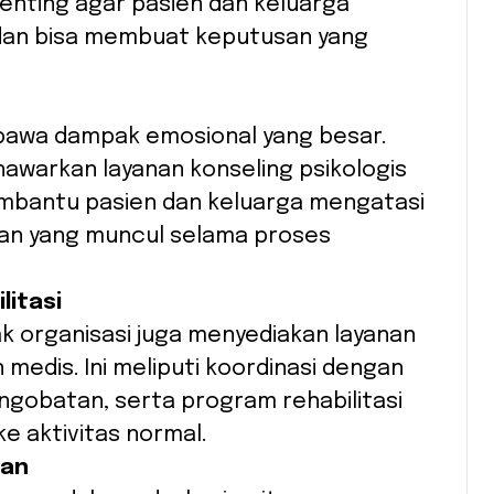
 penting agar pasien dan keluarga
 dan bisa membuat keputusan yang
mbawa dampak emosional yang besar.
awarkan layanan konseling psikologis
bantu pasien dan keluarga mengatasi
tan yang muncul selama proses
litasi
k organisasi juga menyediakan layanan
edis. Ini meliputi koordinasi dengan
gobatan, serta program rehabilitasi
e aktivitas normal.
tan