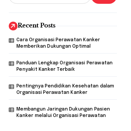
Recent Posts
Cara Organisasi Perawatan Kanker
Memberikan Dukungan Optimal
Panduan Lengkap Organisasi Perawatan
Penyakit Kanker Terbaik
Pentingnya Pendidikan Kesehatan dalam
Organisasi Perawatan Kanker
Membangun Jaringan Dukungan Pasien
Kanker melalui Organisasi Perawatan