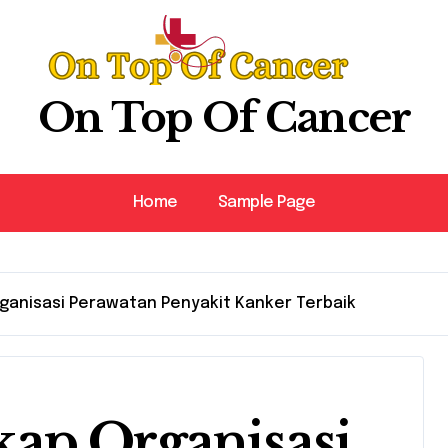
On Top Of Cancer
Home
Sample Page
anisasi Perawatan Penyakit Kanker Terbaik
ap Organisasi